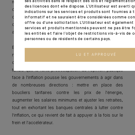
ses activités dans le respect des lois et réglementatio
monétaires ultra-accommodantes pour soutenir la
des licences dont elle dispose. L’Utilisateur est averti q
croissance et assurer la soutenabilité de la dette par des
indications sur les services et produits sont fournies à
coûts de refinancement faibles. La nature de la pression
informatif et ne sauraient être considérées comme con
offre ou d’une sollicitation. L’Utilisateur est également
des gouvernements sur les banques centrales semble
services et produits mentionnés peuvent ne pas être fo
aujourd'hui évoluer.
les entités et faire l’objet de restrictions vis-à-vis de 
personnes ou de résidents de certains pays.
En effet, les niveaux élevés de croissance du PIB
nominal cette année ont peut-être mis de côté la
LU ET APPROUVÉ
question de la soutenabilité de la dette pour un temps,
tandis que la forte préoccupation de l'opinion publique
face à l'inflation pousse les gouvernements à agir dans
de nombreuses directions : mettre en place des
boucliers tarifaires contre les prix de l'énergie,
augmenter les salaires minimums et ajuster les retraites,
tout en exhortant les banques centrales à lutter contre
l'inflation, ce qui revient de fait à appuyer à la fois sur le
frein et l'accélérateur.