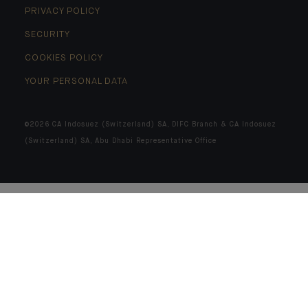
PRIVACY POLICY
SECURITY
COOKIES POLICY
YOUR PERSONAL DATA
©2026 CA Indosuez (Switzerland) SA, DIFC Branch & CA Indosuez
(Switzerland) SA, Abu Dhabi Representative Office