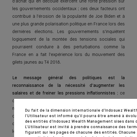
d'achat qui en découle exercent une forte pression sur
les gouvernements occidentaux ; ces deux facteurs ont
contribué à l'érosion de la popularité de Joe Biden et à
une plus grande polarisation politique en France lors des
dernières élections. Les gouvernements s'inquiètent
logiquement de la montée des tensions sociales qui
pourraient conduire à des perturbations comme la
France en a fait l'expérience lors du mouvement des
gilets jaunes au T4 2018.
Le message général des politiques est la
reconnaissance de la nécessité d'augmenter les
salaires et de freiner les pressions inflationnistes
; ce
dernier point constitue un changement dans la nature du
message transmis par les gouvernements aux banques
Du fait de la dimension internationale d’Indosuez Wea
centrales. Jusqu'à récemment, dans le cadre du modèle
l’Utilisateur est informé qu’il pourra être amené à évolu
des entités d’Indosuez Wealth Management sises dans d
de «fiscal dominance », les gouvernements pressaient
L’Utilisateur est invité à prendre connaissance des ter
les banques centrales de maintenir des politiques
figurant sur les pages de chacune des entités. Chacune 