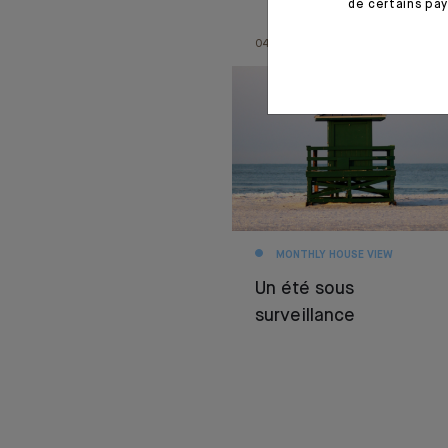
de certains pay
04.08.26
MONTHLY HOUSE VIEW
Un été sous
surveillance