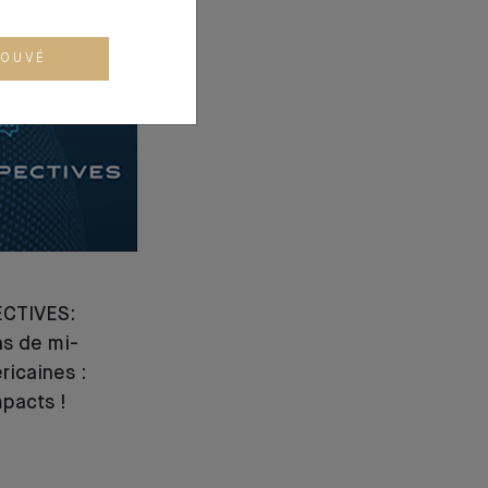
ROUVÉ
CTIVES:
ns de mi-
icaines :
mpacts !