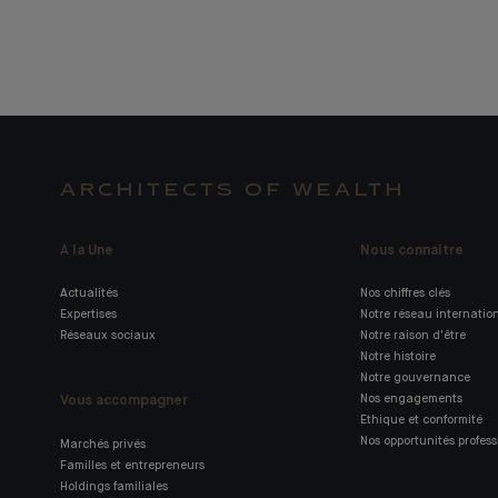
ARCHITECTS OF WEALTH
A la Une
Nous connaître
Actualités
Nos chiffres clés
Expertises
Notre réseau internatio
Réseaux sociaux
Notre raison d'être
Notre histoire
Notre gouvernance
Vous accompagner
Nos engagements
Ethique et conformité
Nos opportunités profess
Marchés privés
Familles et entrepreneurs
Holdings familiales