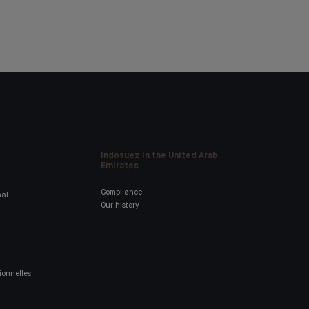
Indosuez in the United Arab
Emirates
Compliance
nal
Our history
ionnelles