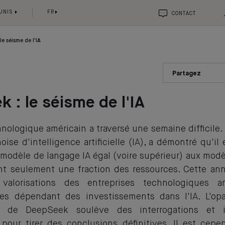
 UNIS
FR
CONTACT
le séisme de l'IA
Partagez
 : le séisme de l'IA
nologique américain a traversé une semaine difficile
oise d'intelligence artificielle (IA), a démontré qu'il
modèle de langage IA égal (voire supérieur) aux modè
ant seulement une fraction des ressources. Cette a
valorisations des entreprises technologiques a
lles dépendant des investissements dans l'IA. L'op
ure de DeepSeek soulève des interrogations et 
 pour tirer des conclusions définitives. Il est cepe