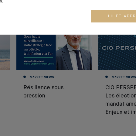
s.
03.08.26
03.07.26
LU ET APP
MARKET VIEWS
MARKET VIEWS
Résilience sous
CIO PERSPE
pression
Les électio
mandat amér
Enjeux et i