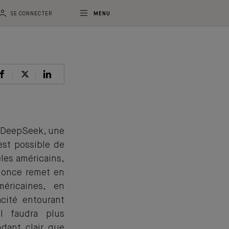
SE CONNECTER
MENU
. DeepSeek, une
 est possible de
les américains,
nnonce remet en
méricaines, en
acité entourant
il faudra plus
ndant clair que