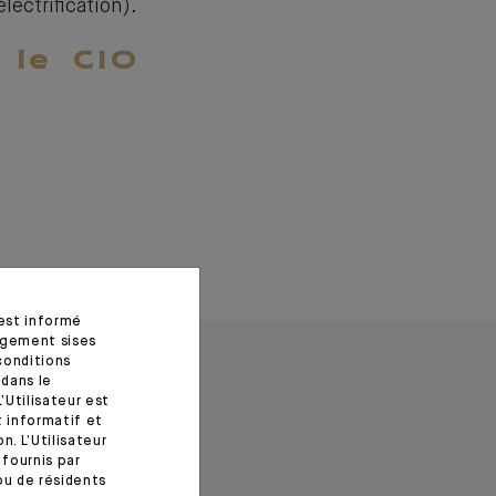
ectrification).
r le CIO
 est informé
agement sises
conditions
 dans le
’Utilisateur est
t informatif et
. L’Utilisateur
fournis par
ou de résidents