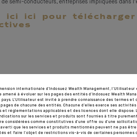
de semi-conducteurs, entreprises impliquées dans l'él
 ici ici pour télécharge
ctives
imension internationale d’Indosuez Wealth Management, l’Utilisateur
tre amené à évoluer sur les pages des entités d’Indosuez Wealth Man
 pays. L’Utilisateur est invité à prendre connaissance des termes et 
s pages de chacune des entités. Chacune d’elles exerce ses activités
s et réglementations applicables et des licences dont elle dispose. L
indications sur les services et produits sont fournies à titre puremen
re considérées comme constitutives d’une offre ou d’une sollicitation
averti que les services et produits mentionnés peuvent ne pas être 
tés et faire l’objet de restrictions vis-à-vis de certaines personnes 