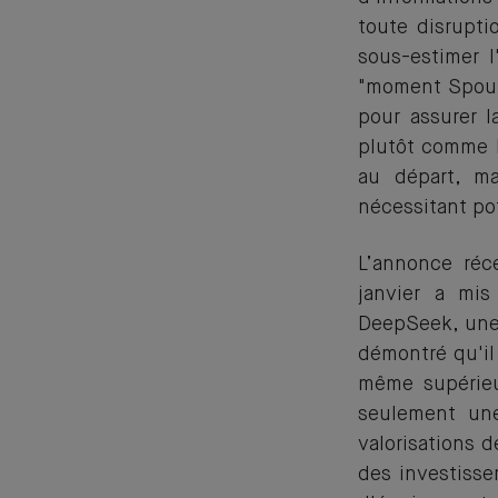
toute disrupti
sous-estimer l
"moment Spoutn
pour assurer 
plutôt comme l
au départ, m
nécessitant po
L’annonce ré
janvier a mis
DeepSeek, une 
démontré qu'il
même supérieur
seulement une
valorisations 
des investisse