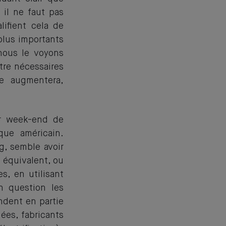
 il ne faut pas
lifient cela de
plus importants
nous le voyons
tre nécessaires
e augmentera,
r week-end de
que américain.
g, semble avoir
 équivalent, ou
s, en utilisant
n question les
ndent en partie
ées, fabricants