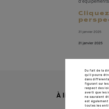
d'équipements 
Cliquez
perspe
31 janvier 2025
31 janvier 2025
Du fait de la d
qu’il pourra ê
dans différents
figurant sur le
respect des loi
averti que les 
À lire aussi
ne sauraient êt
est également 
toutes les enti