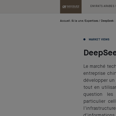
EMIRATS ARABES
Accueil
À la une
Expertises
DeepSeek : 
MARKET VIEWS
DeepSeek
Le marché tech
entreprise chin
développer un 
tout en utilis
question les 
particulier ce
l'infrastruct
d'informations