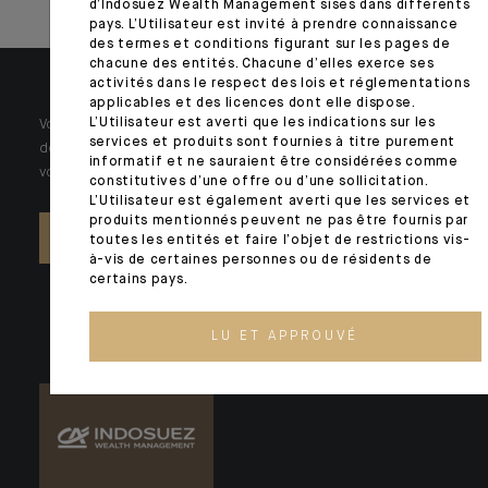
d’Indosuez Wealth Management sises dans différents
pays. L’Utilisateur est invité à prendre connaissance
des termes et conditions figurant sur les pages de
chacune des entités. Chacune d’elles exerce ses
activités dans le respect des lois et réglementations
applicables et des licences dont elle dispose.
L’Utilisateur est averti que les indications sur les
Votre patrimoine est unique et requiert des réponses spécifiques à
services et produits sont fournies à titre purement
des problématiques singulières. Jour après jour, nos experts sont à
informatif et ne sauraient être considérées comme
votre écoute.
constitutives d’une offre ou d’une sollicitation.
L’Utilisateur est également averti que les services et
produits mentionnés peuvent ne pas être fournis par
NOUS CONTACTER
toutes les entités et faire l’objet de restrictions vis-
à-vis de certaines personnes ou de résidents de
certains pays.
LU ET APPROUVÉ