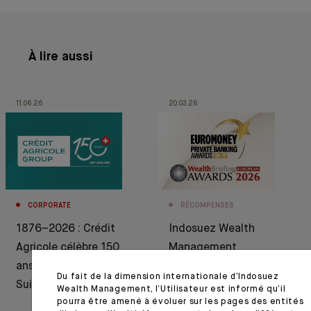
À lire aussi
11.06.26
20.03.26
CORPORATE
RÉCOMPENSES
1876–2026 : Crédit
Indosuez Wealth
Agricole célèbre 150
Management
ans d’histoire en
récompensé par
Du fait de la dimension internationale d’Indosuez
Suisse
Euromoney et
Wealth Management, l’Utilisateur est informé qu’il
pourra être amené à évoluer sur les pages des entités
WealthBriefing