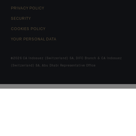
PRIVACY POLICY
SECURITY
COOKIES POLICY
YOUR PERSONAL DATA
©2026 CA Indosuez (Switzerland) SA, DIFC Branch & CA Indosuez
(Switzerland) SA, Abu Dhabi Representative Office