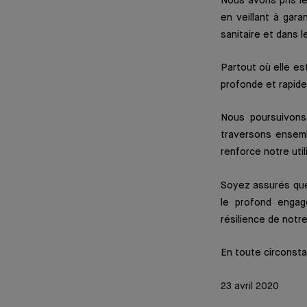
Nous avons pris l
en veillant à gara
sanitaire et dans l
Partout où elle es
profonde et rapid
Nous poursuivons
traversons ensemb
renforce notre uti
Soyez assurés que
le profond engag
résilience de notr
En toute circonst
23 avril 2020