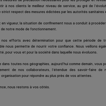
es mesures de précaution nécessaires pour les protéger et révisé
ntir à nos clients le meilleur niveau de service, au gré de l’évolut
e strict respect des mesures édictées par les autorités sanitaires 
t en vigueur, la situation de confinement nous a conduit à procéder
e de notre mode de fonctionnement.
 nos efforts avec détermination pour que cette période de tr
le nous permette de nourrir votre confiance. Nous veillons égal
lité, pour vous et pour la société dans laquelle nous évoluons.
 dans toutes nos géographies, aujourd’hui comme demain, vous p
ement de nos collaborateurs, l’étendue des savoir-faire de 
e organisation pour répondre au plus près de vos attentes.
ance, nous restons à vos côtés.