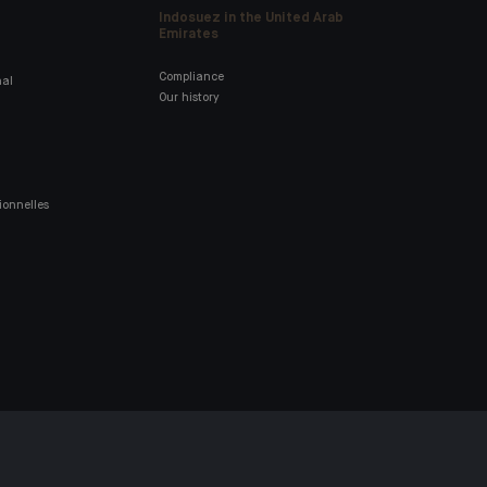
Indosuez in the United Arab
Emirates
Compliance
nal
Our history
ionnelles