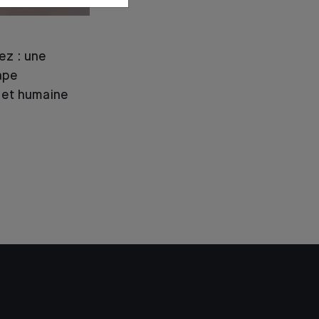
z : une
ape
 et humaine