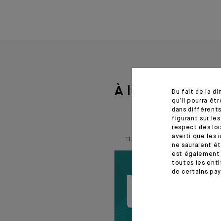
À lire aussi
Du fait de la d
qu’il pourra ê
dans différents
figurant sur le
respect des loi
averti que les 
11.06.26
ne sauraient êt
est également 
toutes les enti
de certains pay