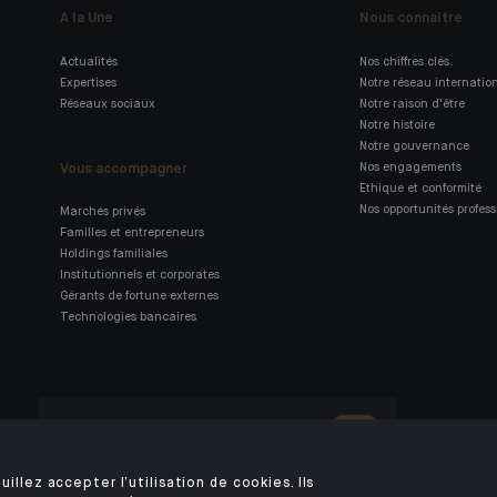
A la Une
Nous connaître
Actualités
Nos chiffres clés
Expertises
Notre réseau internatio
Réseaux sociaux
Notre raison d'être
Notre histoire
Notre gouvernance
Vous accompagner
Nos engagements
Ethique et conformité
Nos opportunités profess
Marchés privés
Familles et entrepreneurs
Holdings familiales
Institutionnels et corporates
Gérants de fortune externes
Technologies bancaires
Retrouvez notre application
mobile Indosuez
uillez accepter l’utilisation de cookies. Ils