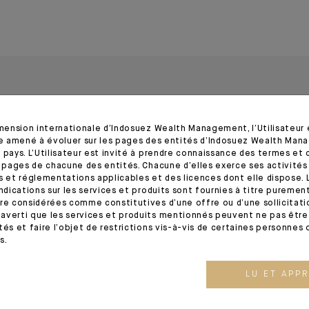
imension internationale d’Indosuez Wealth Management, l’Utilisateur
tre amené à évoluer sur les pages des entités d’Indosuez Wealth Man
 pays. L’Utilisateur est invité à prendre connaissance des termes et 
s pages de chacune des entités. Chacune d’elles exerce ses activités
s et réglementations applicables et des licences dont elle dispose. L
indications sur les services et produits sont fournies à titre puremen
13.05.26
24.03.26
re considérées comme constitutives d’une offre ou d’une sollicitation
averti que les services et produits mentionnés peuvent ne pas être 
tés et faire l’objet de restrictions vis-à-vis de certaines personnes 
s.
LU ET APP