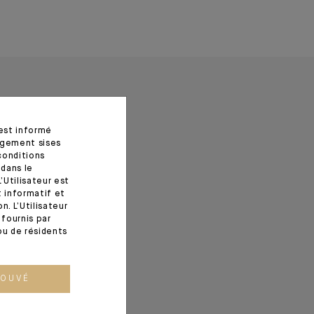
 est informé
agement sises
conditions
 dans le
’Utilisateur est
t informatif et
. L’Utilisateur
fournis par
ou de résidents
ROUVÉ